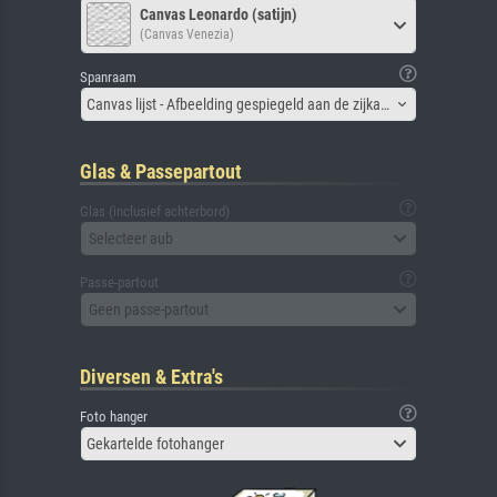
Canvas Leonardo (satijn)
(Canvas Venezia)
Spanraam
Canvas lijst - Afbeelding gespiegeld aan de zijkant
Glas & Passepartout
Glas (inclusief achterbord)
Selecteer aub
Passe-partout
Geen passe-partout
Diversen & Extra's
Foto hanger
Gekartelde fotohanger