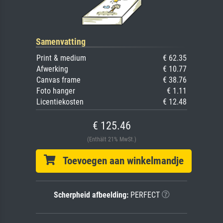
Samenvatting
Print & medium
€ 62.35
Afwerking
€ 10.77
Canvas frame
€ 38.76
Foto hanger
€ 1.11
Licentiekosten
€ 12.48
€ 125.46
(Enthält 21% MwSt.)
Toevoegen aan winkelmandje
Scherpheid afbeelding:
PERFECT