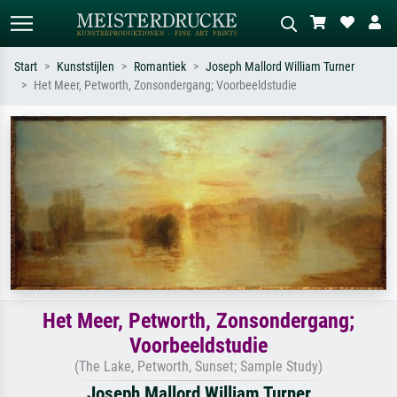
Start
Kunststijlen
Romantiek
Joseph Mallord William Turner
Het Meer, Petworth, Zonsondergang; Voorbeeldstudie
Standaard zoeken
AI-beeldzoeker
Zoek op kunstenaar, titel of stijl – bijv.
Beschrijf de scène – bijv. groene
Monet, Sterrennacht, impressionisme,
weide, abstract met veel rood, donker
Hokusai-golf, naakt.
olieverfschilderij, staand naakt naast
een boom.
Het Meer, Petworth, Zonsondergang;
Voorbeeldstudie
(The Lake, Petworth, Sunset; Sample Study)
Joseph Mallord William Turner