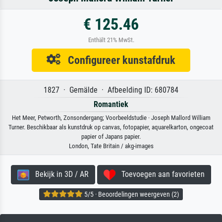
€ 125.46
Enthält 21% MwSt.
Configureer kunstafdruk
1827 · Gemälde · Afbeelding ID: 680784
Romantiek
Het Meer, Petworth, Zonsondergang; Voorbeeldstudie · Joseph Mallord William
Turner. Beschikbaar als kunstdruk op canvas, fotopapier, aquarelkarton, ongecoat
papier of Japans papier.
London, Tate Britain / akg-images
Bekijk in 3D / AR
Toevoegen aan favorieten
5/5 · Beoordelingen weergeven (2)