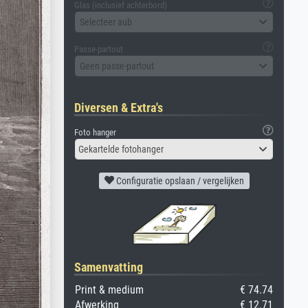
Glas (inclusief achterbord)
Selecteer aub
Passe-partout
Geen passe-partout
Diversen & Extra's
Foto hanger
Gekartelde fotohanger
Configuratie opslaan / vergelijken
Samenvatting
Print & medium
€ 74.74
Afwerking
€ 12.71