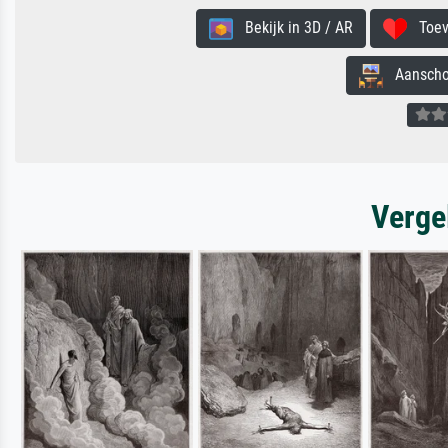
Bekijk in 3D / AR
Toevo
Aanschouw
Verge