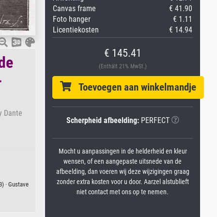
Canvas frame
€ 41.90
Foto hanger
€ 1.11
Licentiekosten
€ 14.94
€ 145.41
 de
(Enthält 21% MwSt.)
-
Toevoegen aan winkelmandje
by Dante
Scherpheid afbeelding:
PERFECT
Mocht u aanpassingen in de helderheid en kleur
wensen, of een aangepaste uitsnede van de
afbeelding, dan voeren wij deze wijzigingen graag
zonder extra kosten voor u door. Aarzel alstublieft
3) · Gustave
niet contact met ons op te nemen.