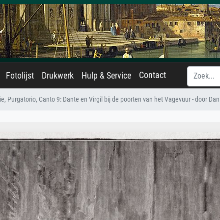
Contact
Fotolijst
Drukwerk
Hulp & Service
, Purgatorio, Canto 9: Dante en Virgil bij de poorten van het Vagevuur - door Dant