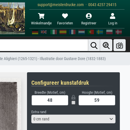
support@meisterdrucke.com · 0043 4257 29415
Winkelmandje
Favorieten
Registreer
Log in
e Alighieri (1265-1321) - Illustratie door Gustave Dore (1832-1883)
Configureer kunstafdruk
Breedte (Motief, cm)
Hoogte (Motief, cm)
Extra rand
0 cm rand