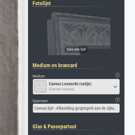
Fotolijst
Medium en brancard
Medium
Canvas Leonardo (satijn)
(Canvas Venezia)
Spanraam
Canvas lijst - Afbeelding gespiegeld aan de zijkant
Glas & Passepartout