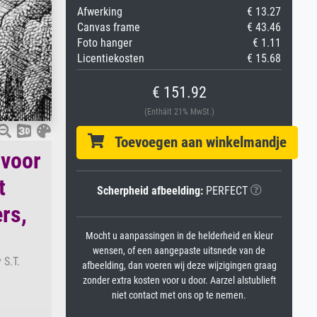
Afwerking
€ 13.27
Canvas frame
€ 43.46
Foto hanger
€ 1.11
Licentiekosten
€ 15.68
€ 151.92
(Enthält 21% MwSt.)
Toevoegen aan winkelmandje
 voor
t
Scherpheid afbeelding:
PERFECT
rs,
Mocht u aanpassingen in de helderheid en kleur
wensen, of een aangepaste uitsnede van de
 S.T.
afbeelding, dan voeren wij deze wijzigingen graag
zonder extra kosten voor u door. Aarzel alstublieft
niet contact met ons op te nemen.