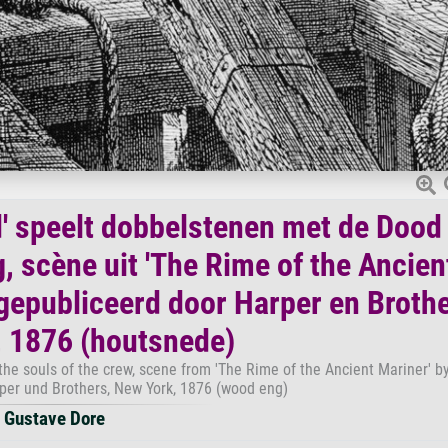
' speelt dobbelstenen met de Dood
, scène uit 'The Rime of the Ancien
 gepubliceerd door Harper en Brothe
 1876 (houtsnede)
 the souls of the crew, scene from 'The Rime of the Ancient Mariner' by
rper und Brothers, New York, 1876 (wood eng)
Gustave Dore