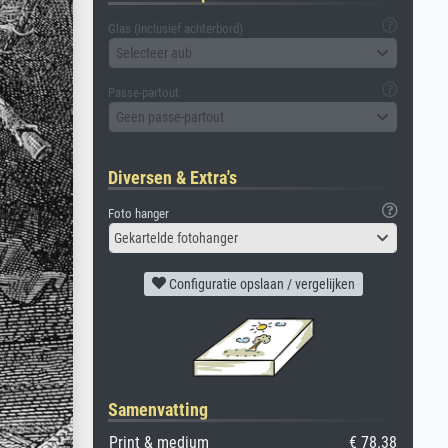
Glas (inclusief achterbord)
Selecteer aub
Passe-partout
Geen passe-partout
Diversen & Extra's
Foto hanger
Gekartelde fotohanger
Configuratie opslaan / vergelijken
Samenvatting
Print & medium
€ 78.38