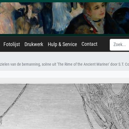
Contact
Fotolijst
Drukwerk
Hulp & Service
ielen van de bemanning, scène uit 'The Rime of the Ancient Mariner' door S.T. C