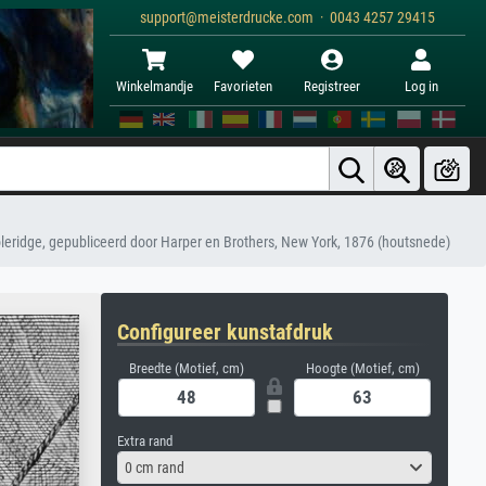
support@meisterdrucke.com · 0043 4257 29415
Winkelmandje
Favorieten
Registreer
Log in
oleridge, gepubliceerd door Harper en Brothers, New York, 1876 (houtsnede)
Configureer kunstafdruk
Breedte (Motief, cm)
Hoogte (Motief, cm)
Extra rand
0 cm rand