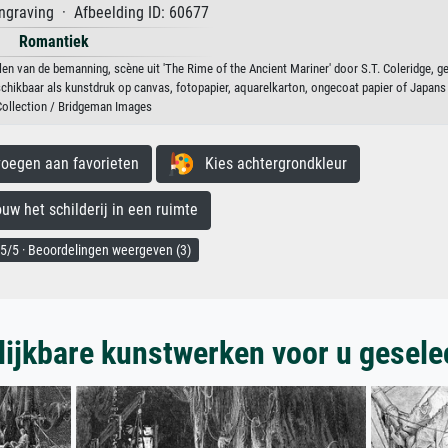
graving · Afbeelding ID: 60677
Romantiek
n van de bemanning, scène uit 'The Rime of the Ancient Mariner' door S.T. Coleridge, g
hikbaar als kunstdruk op canvas, fotopapier, aquarelkarton, ongecoat papier of Japans 
Collection / Bridgeman Images
egen aan favorieten
Kies achtergrondkleur
 het schilderij in een ruimte
5/5 · Beoordelingen weergeven (3)
lijkbare kunstwerken voor u gesele