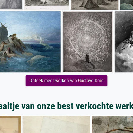
Ontdek meer werken van Gustave Dore
aaltje van onze best verkochte wer