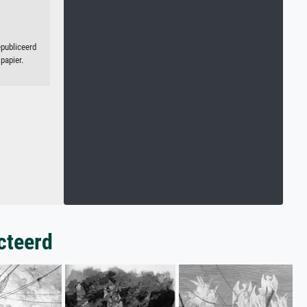
epubliceerd
papier.
cteerd