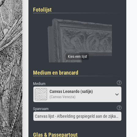
Fotolijst
Medium en brancard
Medium
Canvas Leonardo (satijn)
(Canvas Venezia)
Spanraam
Canvas lijst - Afbeelding gespiegeld aan de zijkant
Glas & Passepartout