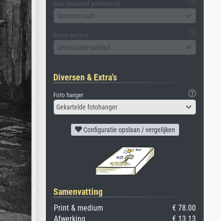
Glas (inclusief achterbord)
Selecteer aub
Passe-partout
Geen passe-partout
Diversen & Extra's
Foto hanger
Gekartelde fotohanger
Configuratie opslaan / vergelijken
Samenvatting
Print & medium
€ 78.00
Afwerking
€ 13.13