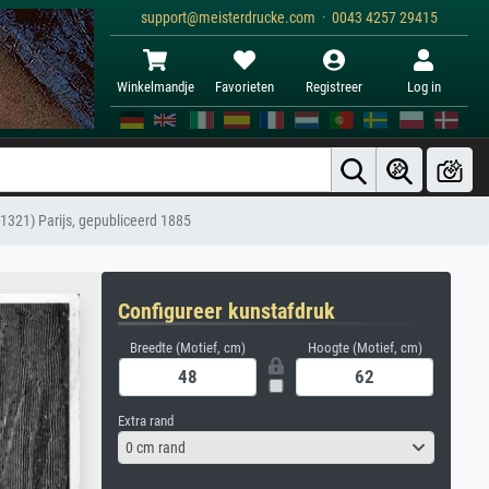
support@meisterdrucke.com · 0043 4257 29415
Winkelmandje
Favorieten
Registreer
Log in
5-1321) Parijs, gepubliceerd 1885
Configureer kunstafdruk
Breedte (Motief, cm)
Hoogte (Motief, cm)
Extra rand
0 cm rand