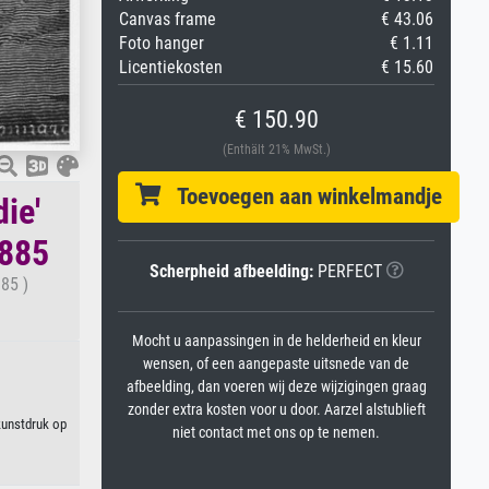
Canvas frame
€ 43.06
Foto hanger
€ 1.11
Licentiekosten
€ 15.60
€ 150.90
(Enthält 21% MwSt.)
Toevoegen aan winkelmandje
die'
1885
Scherpheid afbeelding:
PERFECT
885 )
Mocht u aanpassingen in de helderheid en kleur
wensen, of een aangepaste uitsnede van de
afbeelding, dan voeren wij deze wijzigingen graag
zonder extra kosten voor u door. Aarzel alstublieft
 kunstdruk op
niet contact met ons op te nemen.