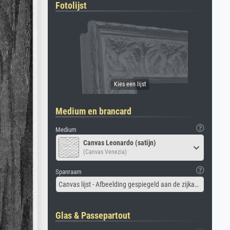
Fotolijst
Medium en brancard
Medium
Canvas Leonardo (satijn)
(Canvas Venezia)
Spanraam
Canvas lijst - Afbeelding gespiegeld aan de zijkant
Glas & Passepartout