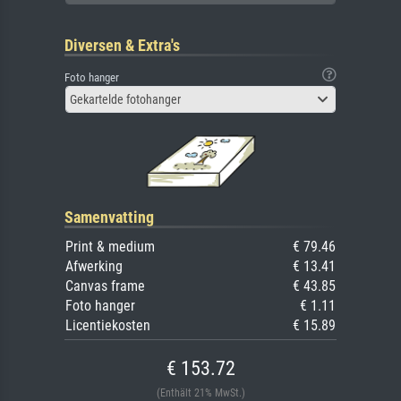
Diversen & Extra's
Foto hanger
Gekartelde fotohanger
Samenvatting
Print & medium
€ 79.46
Afwerking
€ 13.41
Canvas frame
€ 43.85
Foto hanger
€ 1.11
Licentiekosten
€ 15.89
€ 153.72
(Enthält 21% MwSt.)