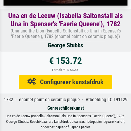
Una en de Leeuw (Isabella Saltonstall als
Una in Spenser's 'Faerie Queene'), 1782
(Una and the Lion (Isabella Saltonstall as Una in Spenser's
'Faerie Queene'), 1782 (enamel paint on ceramic plaque))
George Stubbs
€ 153.72
Enthält 21% MwSt.
Configureer kunstafdruk
1782 · enamel paint on ceramic plaque · Afbeelding ID: 191129
Genreschilderkunst
Una en de Leeuw (Isabella Saltonstall als Una in Spenser's 'Faerie Queene'), 1782 ·
George Stubbs. Beschikbaar als kunstdruk op canvas, fotopapier, aquarelkarton,
ongecoat papier of Japans papier.