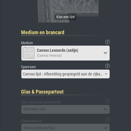
Medium en brancard
Medium
Canvas Leonardo (satijn)
(Canvas Venezia)
Spanraam
Canvas lijst - Afbeelding gespiegeld aan de zijkant
Glas & Passepartout
Glas (inclusief achterbord)
Selecteer aub
Passe-partout
Geen passe-partout