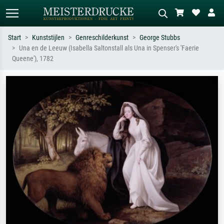
Start
Kunststijlen
Genreschilderkunst
George Stubbs
Una en de Leeuw (Isabella Saltonstall als Una in Spenser's 'Faerie
Standaard zoeken
AI-beeldzoeker
Queene'), 1782
Zoek op kunstenaar, titel of stijl – bijv.
Beschrijf de scène – bijv. groene
Monet, Sterrennacht, impressionisme,
weide, abstract met veel rood, donker
Hokusai-golf, naakt.
olieverfschilderij, staand naakt naast
een boom.