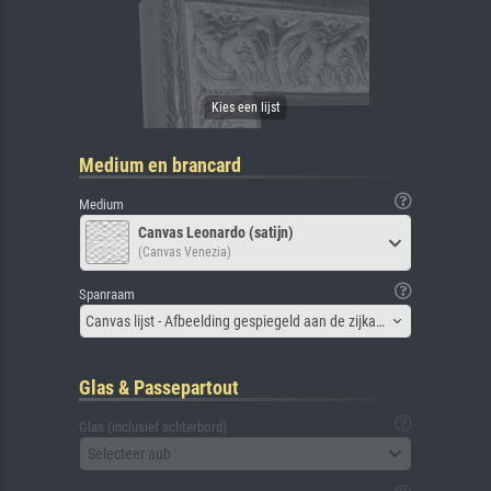
Medium en brancard
Medium
Canvas Leonardo (satijn)
(Canvas Venezia)
Spanraam
Canvas lijst - Afbeelding gespiegeld aan de zijkant
Glas & Passepartout
Glas (inclusief achterbord)
Selecteer aub