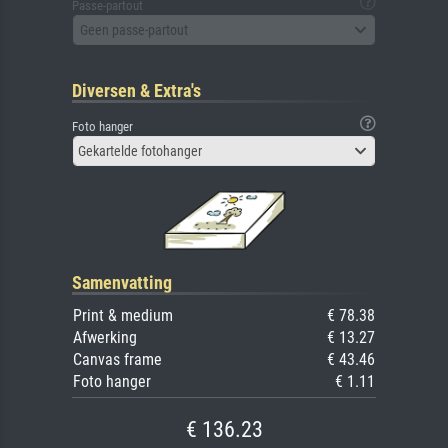
Passe-partout
Geen passe-partout
Diversen & Extra's
Foto hanger
Gekartelde fotohanger
Samenvatting
Print & medium
€ 78.38
Afwerking
€ 13.27
Canvas frame
€ 43.46
Foto hanger
€ 1.11
€ 136.23