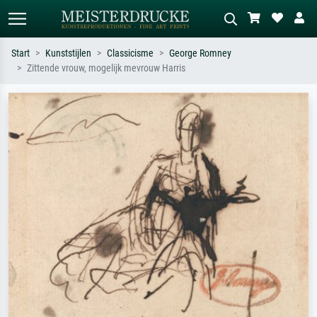
Start
Kunststijlen
Classicisme
George Romney
Zittende vrouw, mogelijk mevrouw Harris
Standaard zoeken
AI-beeldzoeker
Zoek op kunstenaar, titel of stijl – bijv.
Beschrijf de scène – bijv. groene
Monet, Sterrennacht, impressionisme,
weide, abstract met veel rood, donker
Hokusai-golf, naakt.
olieverfschilderij, staand naakt naast
een boom.