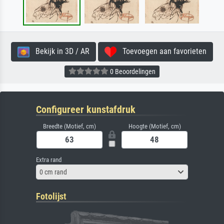
Bekijk in 3D / AR
Toevoegen aan favorieten
0 Beoordelingen
Configureer kunstafdruk
Breedte (Motief, cm)
Hoogte (Motief, cm)
Extra rand
0 cm rand
Fotolijst