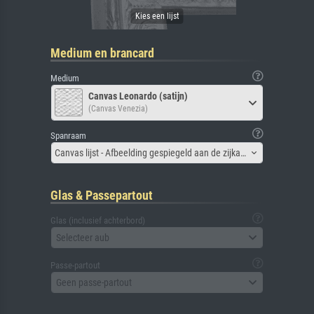
Medium en brancard
Medium
Canvas Leonardo (satijn)
(Canvas Venezia)
Spanraam
Canvas lijst - Afbeelding gespiegeld aan de zijkant
Glas & Passepartout
Glas (inclusief achterbord)
Selecteer aub
Passe-partout
Geen passe-partout