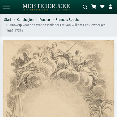
Start
Kunststijlen
Rococo
François Boucher
Ontwerp voor een Wapenschild ter Ere van William Earl Cowper (ca.
Standaard zoeken
AI-beeldzoeker
1665-1723)
Zoek op kunstenaar, titel of stijl – bijv.
Beschrijf de scène – bijv. groene
Monet, Sterrennacht, impressionisme,
weide, abstract met veel rood, donker
Hokusai-golf, naakt.
olieverfschilderij, staand naakt naast
een boom.