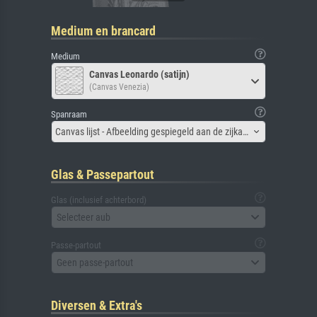
Medium en brancard
Medium
Canvas Leonardo (satijn)
(Canvas Venezia)
Spanraam
Canvas lijst - Afbeelding gespiegeld aan de zijkant
Glas & Passepartout
Glas (inclusief achterbord)
Selecteer aub
Passe-partout
Geen passe-partout
Diversen & Extra's