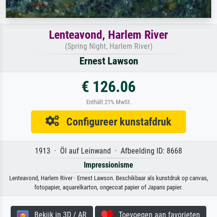
Lenteavond, Harlem River
(Spring Night, Harlem River)
Ernest Lawson
€ 126.06
Enthält 21% MwSt.
Configureer kunstafdruk
1913 · Öl auf Leinwand · Afbeelding ID: 8668
Impressionisme
Lenteavond, Harlem River · Ernest Lawson. Beschikbaar als kunstdruk op canvas,
fotopapier, aquarelkarton, ongecoat papier of Japans papier.
Bekijk in 3D / AR
Toevoegen aan favorieten