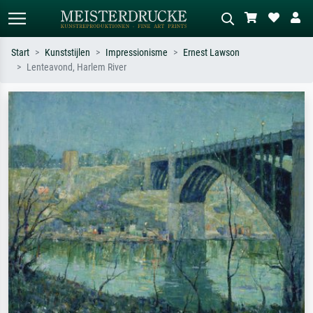
Start
Kunststijlen
Impressionisme
Ernest Lawson
Lenteavond, Harlem River
Standaard zoeken
AI-beeldzoeker
Zoek op kunstenaar, titel of stijl – bijv.
Beschrijf de scène – bijv. groene
Monet, Sterrennacht, impressionisme,
weide, abstract met veel rood, donker
Hokusai-golf, naakt.
olieverfschilderij, staand naakt naast
een boom.