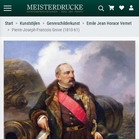
Start
Kunststijlen
Genreschilderkunst
Emile Jean Horace Vernet
Pierre-Joseph-Francois Grove (1810-61)
Standaard zoeken
AI-beeldzoeker
Zoek op kunstenaar, titel of stijl – bijv.
Beschrijf de scène – bijv. groene
Monet, Sterrennacht, impressionisme,
weide, abstract met veel rood, donker
Hokusai-golf, naakt.
olieverfschilderij, staand naakt naast
een boom.