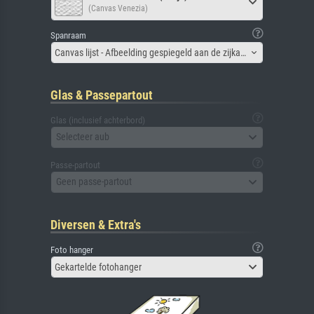
(Canvas Venezia)
Spanraam
Canvas lijst - Afbeelding gespiegeld aan de zijkant
Glas & Passepartout
Glas (inclusief achterbord)
Selecteer aub
Passe-partout
Geen passe-partout
Diversen & Extra's
Foto hanger
Gekartelde fotohanger