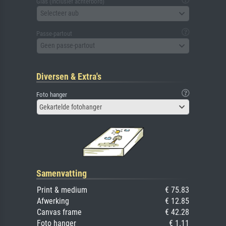
Glas (inclusief achterbord)
Selecteer aub
Passe-partout
Geen passe-partout
Diversen & Extra's
Foto hanger
Gekartelde fotohanger
Samenvatting
Print & medium
€ 75.83
Afwerking
€ 12.85
Canvas frame
€ 42.28
Foto hanger
€ 1.11