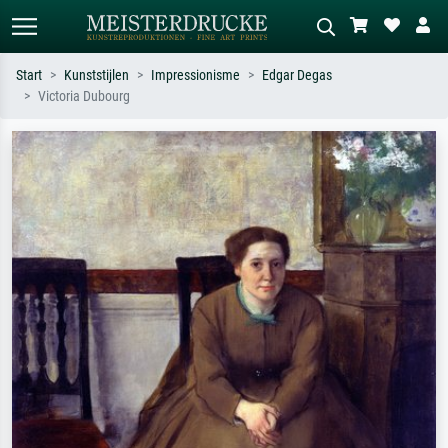
Start
Kunststijlen
Impressionisme
Edgar Degas
Victoria Dubourg
Standaard zoeken
AI-beeldzoeker
Zoek op kunstenaar, titel of stijl – bijv.
Beschrijf de scène – bijv. groene
Monet, Sterrennacht, impressionisme,
weide, abstract met veel rood, donker
Hokusai-golf, naakt.
olieverfschilderij, staand naakt naast
een boom.