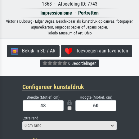
1868 · Afbeelding ID: 7743
Impressionisme
·
Portretten
Victoria Dubourg · Edgar Degas. Beschikbaar als kunstdruk op canvas, fotopapier,
aquarelkarton, ongecoat papier of Japans papier.
Toledo Museum of Art, Ohio
Bekijk in 3D / AR
Toevoegen aan favorieten
0 Beoordelingen
Configureer kunstafdruk
Breedte (Motief, cm)
Hoogte (Motief, cm)
Extra rand
0 cm rand