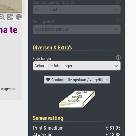
Glas (inclusief achterbord)
Selecteer aub
Passe-partout
na te
Geen passe-partout
Diversen & Extra's
Foto hanger
Gekartelde fotohanger
Configuratie opslaan / vergelijken
, ongecoat
Samenvatting
Print & medium
€ 81.95
Afwerking
€ 13.83