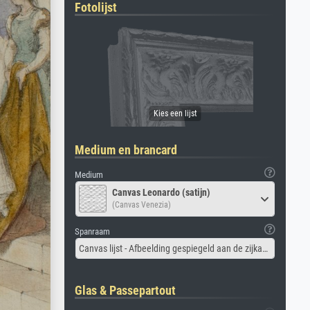
Fotolijst
Medium en brancard
Medium
Canvas Leonardo (satijn)
(Canvas Venezia)
Spanraam
Canvas lijst - Afbeelding gespiegeld aan de zijkant
Glas & Passepartout