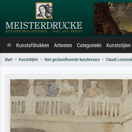
Kunstafdrukken
Artiesten
Categorieën
Kunststijlen
Start
Kunststijlen
Niet geclassificeerde kunstenaars
Claudi Lorenzal