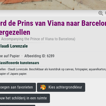
rd de Prins van Viana naar Barcelo
ergezellen
 Accompanying the Prince of Viana to Barcelona)
laudi Lorenzale
e auf Papier · Afbeelding ID: 6289
lassificeerde kunstenaars
llen · Claudi Lorenzale. Beschikbaar als kunstdruk op canvas, fotopapier, aquarelkarton
apier of Japans papier.
egen aan favorieten
Kies achtergrondkleur
 het schilderij in een ruimte