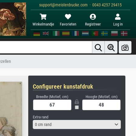
support@meisterdrucke.com · 0043 4257 29415
Winkelmandje
Favorieten
Registreer
Log in
ezellen
Configureer kunstafdruk
Breedte (Motief, cm)
Hoogte (Motief, cm)
Extra rand
0 cm rand