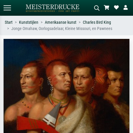
Start
Kunststijlen
Amerikaanse kunst
Charles Bird King
Jonge Omahaw, Oorlogsadelaar, Kleine Missouri, en Pawnees
Standaard zoeken
AI-beeldzoeker
Zoek op kunstenaar, titel of stijl – bijv.
Beschrijf de scène – bijv. groene
Monet, Sterrennacht, impressionisme,
weide, abstract met veel rood, donker
Hokusai-golf, naakt.
olieverfschilderij, staand naakt naast
een boom.