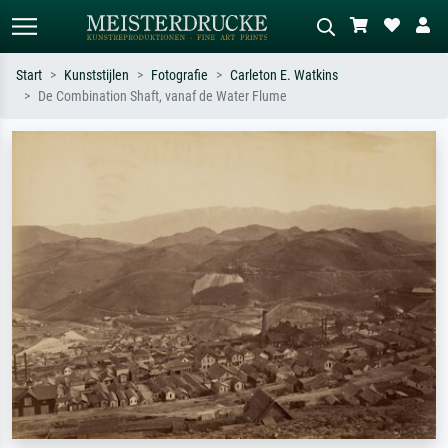
Start
Kunststijlen
Fotografie
Carleton E. Watkins
De Combination Shaft, vanaf de Water Flume
Standaard zoeken
AI-beeldzoeker
Zoek op kunstenaar, titel of stijl – bijv.
Beschrijf de scène – bijv. groene
Monet, Sterrennacht, impressionisme,
weide, abstract met veel rood, donker
Hokusai-golf, naakt.
olieverfschilderij, staand naakt naast
een boom.