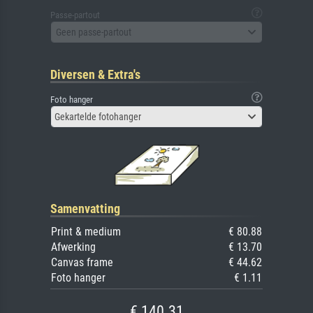
Passe-partout
Geen passe-partout
Diversen & Extra's
Foto hanger
Gekartelde fotohanger
Samenvatting
Print & medium
€ 80.88
Afwerking
€ 13.70
Canvas frame
€ 44.62
Foto hanger
€ 1.11
€ 140.31