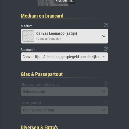
Medium en brancard
Medium
Canvas Leonardo (satijn)
(Canvas Venezia)
Spanraam
Canvas lijst - Afbeelding gespiegeld aan de zijkant
Glas & Passepartout
Glas (inclusief achterbord)
Selecteer aub
Passe-partout
Geen passe-partout
Diversen & Extra's