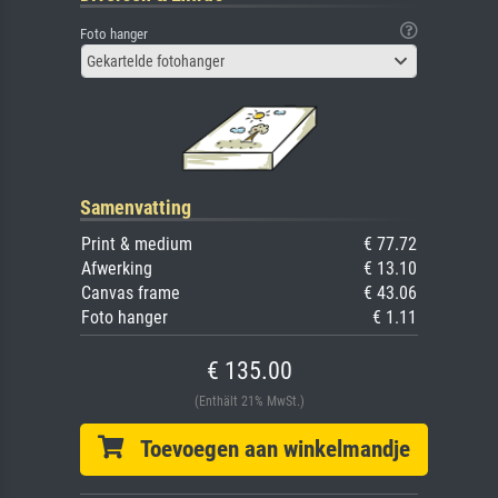
Foto hanger
Gekartelde fotohanger
Samenvatting
Print & medium
€ 77.72
Afwerking
€ 13.10
Canvas frame
€ 43.06
Foto hanger
€ 1.11
€ 135.00
(Enthält 21% MwSt.)
Toevoegen aan winkelmandje