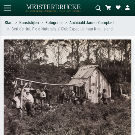
Start
Kunststijlen
Fotografie
Archibald James Campbell
Bertie's Hut, Field Naturalists' Club Expeditie naar King Island
Standaard zoeken
AI-beeldzoeker
Zoek op kunstenaar, titel of stijl – bijv.
Beschrijf de scène – bijv. groene
Monet, Sterrennacht, impressionisme,
weide, abstract met veel rood, donker
Hokusai-golf, naakt.
olieverfschilderij, staand naakt naast
een boom.