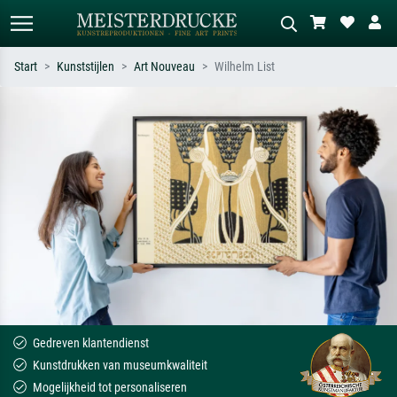
Start
Kunststijlen
Art Nouveau
Wilhelm List
Standaard zoeken
AI-beeldzoeker
Zoek op kunstenaar, titel of stijl – bijv.
Beschrijf de scène – bijv. groene
Monet, Sterrennacht, impressionisme,
weide, abstract met veel rood, donker
Hokusai-golf, naakt.
olieverfschilderij, staand naakt naast
een boom.
Gedreven klantendienst
Kunstdrukken van museumkwaliteit
Mogelijkheid tot personaliseren